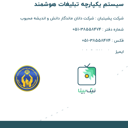
سیستم یکپارچه تبلیغات هوشمند
شرکت پشیتبان : شرکت دانان ماندگار دانش و اندیشه محبوب
شماره دفتر :
38558474-051
فکس :
38558474-051
ایمیل : info@nikbina.ir